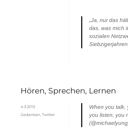
„Ja, nur das häl
das, was mich in
sozialen Netzw
Siebzigerjahren
Hören, Sprechen, Lernen
Veröffentlicht
When you talk, 
4.3.2013
am
Kategorien
you listen, you
Gedanken
,
Twitter
(@michaelyung