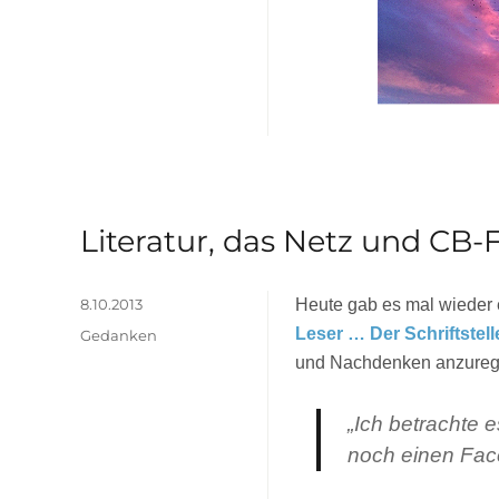
Literatur, das Netz und CB-
Veröffentlicht
8.10.2013
Heute gab es mal wieder
am
Leser … Der Schriftstelle
Kategorien
Gedanken
und Nachdenken anzurege
„Ich betrachte e
noch einen Face