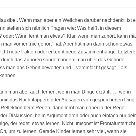
plausibel. Wenn man aber ein Weilchen darüber nachdenkt, ist e
ann stellen sich nämlich Fragen wie: Was heißt in diesem
oder: Wann lernt man etwas? Klar, wenn man zuhört, kann m
n man vorher „nie gehört“ hat. Aber hat man dann schon etwas
lleicht neue Fakten oder erkennt neue Zusammenhänge. Letztere
ein durch das Zuhören sondern indem man über das Gehörte
s man das Gehört bewerten und – vereinfacht gesagt – als
erkennen.
n man aber auch lernen, wenn man Dinge erzählt. … wenn
damit das Nachplappern oder Aufsagen von gespeicherten Ding
e Reflektion beim Reden, dann lernt man dabei in der Regel
in der Diskussion, beim Argumentieren oder auch einfach nur bei
ge, der redet, etwas lernen. Nicht umsonst ist Frontalunterricht
 Ort, um zu lernen. Gerade Kinder lernen sehr viel, wenn sie