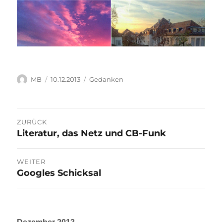
Autor
Veröffentlicht
Kategorien
MB
10.12.2013
Gedanken
am
Beitragsnavigation
ZURÜCK
Literatur, das Netz und CB-Funk
Vorheriger
Beitrag:
WEITER
Googles Schicksal
Nächster
Beitrag: