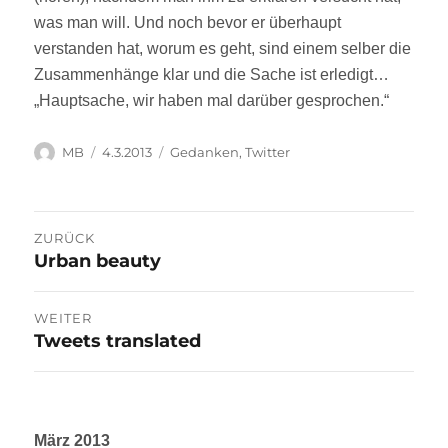
was man will. Und noch bevor er überhaupt
verstanden hat, worum es geht, sind einem selber die
Zusammenhänge klar und die Sache ist erledigt…
„Hauptsache, wir haben mal darüber gesprochen.“
Autor
Veröffentlicht
Kategorien
MB
4.3.2013
Gedanken
,
Twitter
am
Beitragsnavigation
ZURÜCK
Urban beauty
Vorheriger
Beitrag:
WEITER
Tweets translated
Nächster
Beitrag:
März 2013