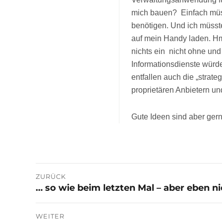
mich bauen? Einfach müss
benötigen. Und ich müsste 
auf mein Handy laden. Hm
nichts ein  nicht ohne u
Informationsdienste wür
entfallen auch die „strate
proprietären Anbietern u
Gute Ideen sind aber ge
Beitragsnavigation
ZURÜCK
… so wie beim letzten Mal – aber eben n
Vorheriger
Beitrag:
WEITER