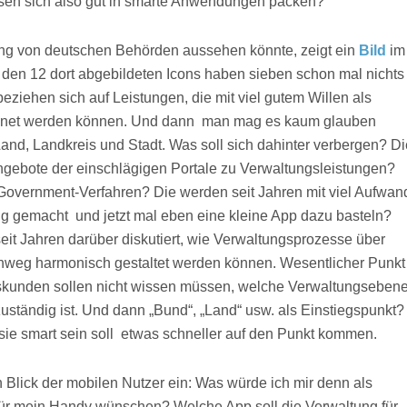
sen sich also gut in smarte Anwendungen packen?
g von deutschen Behörden aussehen könnte, zeigt ein
Bild
im
Von den 12 dort abgebildeten Icons haben sieben schon mal nichts
beziehen sich auf Leistungen, die mit viel gutem Willen als
net werden können. Und dann  man mag es kaum glauben 
and, Landkreis und Stadt. Was soll sich dahinter verbergen? Di
ngebote der einschlägigen Portale zu Verwaltungsleistungen?
Government-Verfahren? Die werden seit Jahren mit viel Aufwan
 gemacht  und jetzt mal eben eine kleine App dazu basteln?
it Jahren darüber diskutiert, wie Verwaltungsprozesse über
nweg harmonisch gestaltet werden können. Wesentlicher Punkt
gskunden sollen nicht wissen müssen, welche Verwaltungseben
zuständig ist. Und dann „Bund“, „Land“ usw. als Einstiegspunkt?
ie smart sein soll  etwas schneller auf den Punkt kommen.
Blick der mobilen Nutzer ein: Was würde ich mir denn als
r mein Handy wünschen? Welche App soll die Verwaltung für