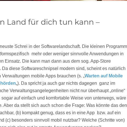
n Land für dich tun kann –
 neuste Schrei in der Softwarelandschaft. Die kleinen Program
ttformspezifisch  mehr oder weniger sinnvolle Anwendungen in
len Einsatz. Die kann man dann aus dem sog. App-Store
 Da diese Softwareschnipsel modern sind, scheint es natürlich
h Verwaltungen mobile Apps brauchen (s. „
Warten auf Mobile
ehörden
„). Da spricht ja auch gar nichts dagegen  ganz im
che Verwaltungsangelegenheiten nicht nur überhaupt „online“
n sogar auf einfach und komfortable Weise von unterwegs, wäre
. Aber da stellt sich auch schon die Frage: Was könnte das de
achbar, (b) kompakt genug, dass es in eine App  bzw. auf ein
nd (c) besonders sinnvoll mobil nutzbar? Welche (Schritte von)