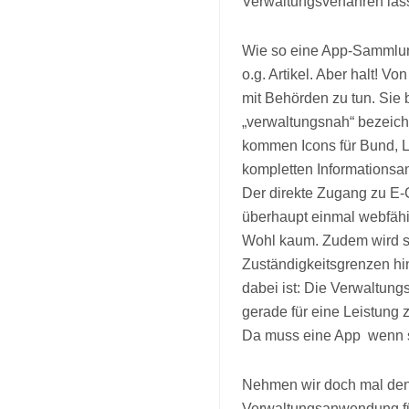
Verwaltungsverfahren las
Wie so eine App-Sammlun
o.g. Artikel. Aber halt! 
mit Behörden zu tun. Sie 
„verwaltungsnah“ bezeich
kommen Icons für Bund, L
kompletten Informationsa
Der direkte Zugang zu E-
überhaupt einmal webfähig
Wohl kaum. Zudem wird se
Zuständigkeitsgrenzen hi
dabei ist: Die Verwaltun
gerade für eine Leistung 
Da muss eine App  wenn s
Nehmen wir doch mal den 
Verwaltungsanwendung fü