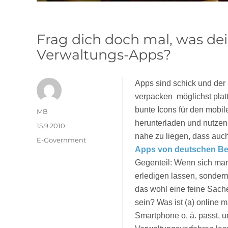
Frag dich doch mal, was dei
Verwaltungs-Apps?
Apps sind schick und der
verpacken  möglichst pla
bunte Icons für den mobi
Autor
MB
herunterladen und nutzen.
Veröffentlicht
15.9.2010
am
nahe zu liegen, dass auc
Kategorien
E-Government
Apps von deutschen B
Gegenteil: Wenn sich man
erledigen lassen, sonder
das wohl eine feine Sache
sein? Was ist (a) online m
Smartphone o. ä. passt, u