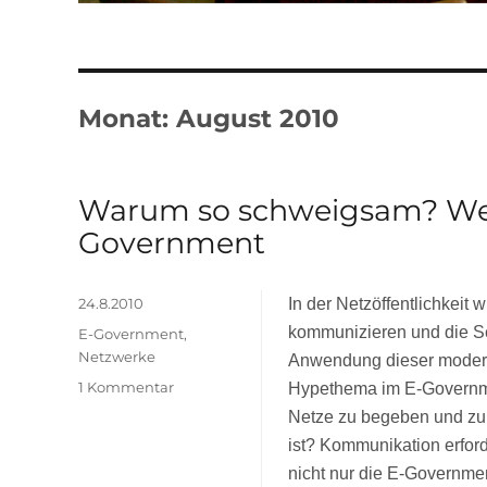
Monat:
August 2010
Warum so schweigsam? We
Government
Veröffentlicht
24.8.2010
In der Netzöffentlichkeit
am
kommunizieren und die S
Kategorien
E-Government
,
Netzwerke
Anwendung dieser modernen
zu
1 Kommentar
Hypethema im E-Government
Warum
Netze zu begeben und zu
so
ist? Kommunikation erford
schweigsam?
nicht nur die E-Governme
Web