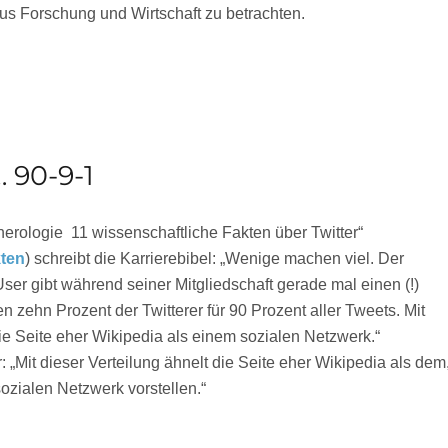
s Forschung und Wirtschaft zu betrachten.
Web 2.0-Kommunikation zum E-Government“
… 90-9-1
erologie  11 wissenschaftliche Fakten über Twitter“
kten
) schreibt die Karrierebibel: „Wenige machen viel. Der
User gibt während seiner Mitgliedschaft gerade mal einen (!)
 zehn Prozent der Twitterer für 90 Prozent aller Tweets. Mit
die Seite eher Wikipedia als einem sozialen Netzwerk.“
: „Mit dieser Verteilung ähnelt die Seite eher Wikipedia als dem
ozialen Netzwerk vorstellen.“
Bibel… 90-9-1“