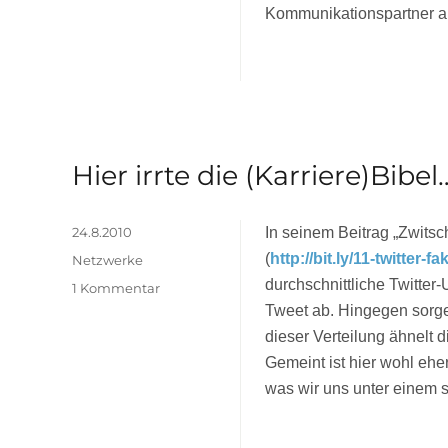
2.0-
Kommunikationspartner au
Kommunikation
zum
„Warum so schweigsam? 
weiterlesen
E-
Government
Hier irrte die (Karriere)Bibel
Veröffentlicht
24.8.2010
In seinem Beitrag „Zwitsch
am
(
http://bit.ly/11-twitter-fa
Kategorien
Netzwerke
durchschnittliche Twitter-
zu
1 Kommentar
Hier
Tweet ab. Hingegen sorgen
irrte
dieser Verteilung ähnelt 
die
Gemeint ist hier wohl eher
(Karriere)Bibel…
was wir uns unter einem s
90-
9-
1
„Hier irrte die (Karriere)
weiterlesen