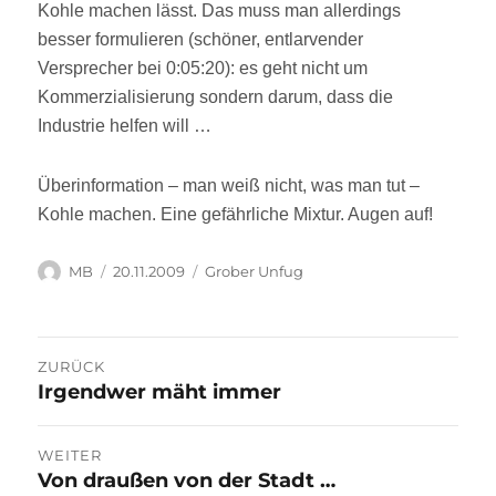
Kohle machen lässt. Das muss man allerdings
besser formulieren (schöner, entlarvender
Versprecher bei 0:05:20): es geht nicht um
Kommerzialisierung sondern darum, dass die
Industrie helfen will …
Überinformation – man weiß nicht, was man tut –
Kohle machen. Eine gefährliche Mixtur. Augen auf!
Autor
Veröffentlicht
Kategorien
MB
20.11.2009
Grober Unfug
am
Beitragsnavigation
ZURÜCK
Irgendwer mäht immer
Vorheriger
Beitrag:
WEITER
Von draußen von der Stadt …
Nächster