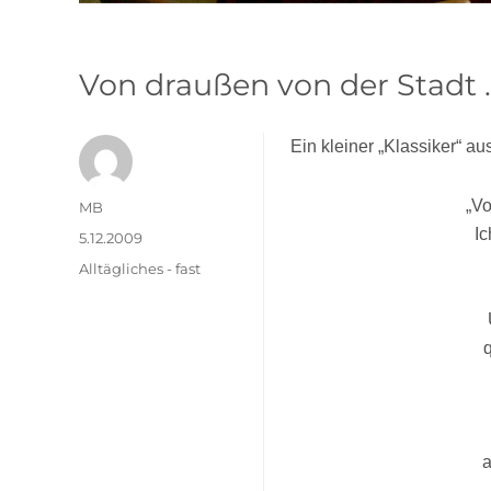
Von draußen von der Stadt 
Ein kleiner „Klassiker“ a
„Vo
Autor
MB
Ic
Veröffentlicht
5.12.2009
am
Kategorien
Alltägliches - fast
a