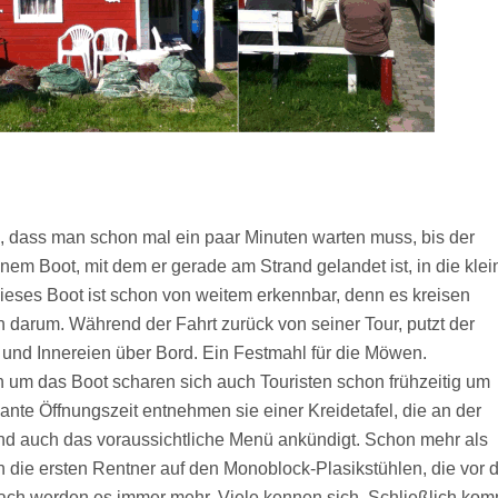
sch, dass man schon mal ein paar Minuten warten muss, bis der
inem Boot, mit dem er gerade am Strand gelandet ist, in die klei
 Dieses Boot ist schon von weitem erkennbar, denn es kreisen
arum. Während der Fahrt zurück von seiner Tour, putzt der
 und Innereien über Bord. Ein Festmahl für die Möwen.
 um das Boot scharen sich auch Touristen schon frühzeitig um
ante Öffnungszeit entnehmen sie einer Kreidetafel, die an der
d auch das voraussichtliche Menü ankündigt. Schon mehr als
 die ersten Rentner auf den Monoblock-Plasikstühlen, die vor 
ach werden es immer mehr. Viele kennen sich. Schließlich kom