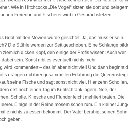
rher. Wie in Hitchcocks „Die Vögel“ sitzen sie dort und belager
Sachen Ferienort und Fischerei wird in Gesprächsfetzen
as Boot mit den Möwen wurde gesichtet. Ja, das muss er sein.
ich? Die Stühle werden zur Seit geschoben. Eine Schlange bild
em ziemlich dicken Kopf, den einige der Profis wissen: Auch wer
 dabei sein. Sonst gibt es eventuell nichts mehr.
 wird kommentiert – das is‘ aber nicht viel! Und dann beginnt d
ofis drängen mit ihrer gesammelten Erfahrung die Quereinsteig
kauft seine Fische und sagt sonst nicht viel. Hier zehn Schollen,
dern erst noch einen Tag im Kühlschrank lagern. Nee, der
hen. Scholle, Kliesche und Flunder leicht mehliert braten. Die
leerer. Einige in der Reihe mosern schon rum. Ein kleiner Jung
amilie nichts zu essen bekommt. Der Vater beruhigt seinen Sohn
och geben.