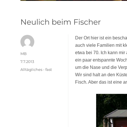
Neulich beim Fischer
Der Ort hier ist ein besc
auch viele Familien mit k
etwa bei 70. Ich kann mir 
Autor
MB
ein paar entspannte Woch
Veröffentlicht
7.7.2013
am
um die Nase und die Verpf
Kategorien
Alltägliches - fast
Wir sind halt an den Küs
Fisch. Aber das ist eine 