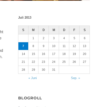
Juli 2013
S
M
D
M
D
F
S
ht
e
1
2
3
4
5
6
7
8
9
10
11
12
13
nd
14
15
16
17
18
19
20
h.
21
22
23
24
25
26
27
28
29
30
31
« Juni
Sep. »
BLOGROLL