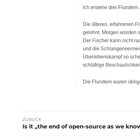
Ich erstehe drei Flundern.
Die älteren, erfahrenen Fi
gelohnt. Morgen würden s
Der Fischer kann nicht r
und die Schlangenvermeid
Überlebenskampf so schein
schläfrige Beschaulichkeit
Die Flundern waren übrige
Beitragsnavigation
ZURÜCK
Is it „the end of open-source as we know
Vorheriger
Beitrag: