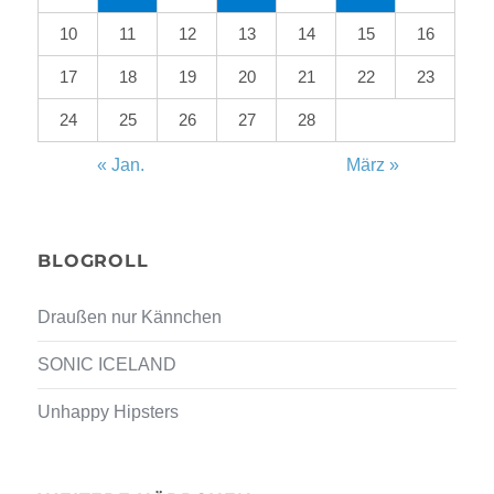
10
11
12
13
14
15
16
17
18
19
20
21
22
23
24
25
26
27
28
« Jan.
März »
BLOGROLL
Draußen nur Kännchen
SONIC ICELAND
Unhappy Hipsters