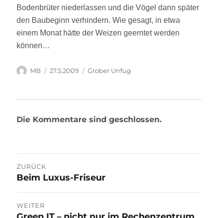
Bodenbrüter niederlassen und die Vögel dann später
den Baubeginn verhindern. Wie gesagt, in etwa
einem Monat hätte der Weizen geerntet werden
können…
Autor
Veröffentlicht
Kategorien
MB
27.5.2009
Grober Unfug
am
Die Kommentare sind geschlossen.
Beitragsnavigation
ZURÜCK
Beim Luxus-Friseur
Vorheriger
Beitrag:
WEITER
Green IT – nicht nur im Rechenzentrum
Nächster