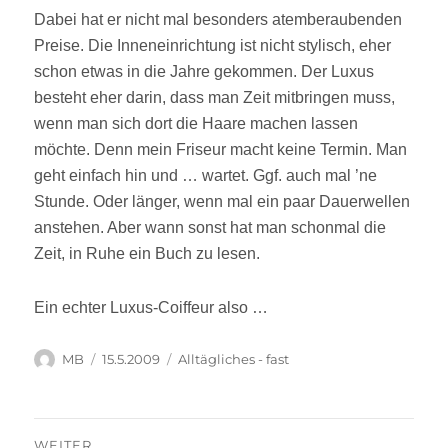
Dabei hat er nicht mal besonders atemberaubenden
Preise. Die Inneneinrichtung ist nicht stylisch, eher
schon etwas in die Jahre gekommen. Der Luxus
besteht eher darin, dass man Zeit mitbringen muss,
wenn man sich dort die Haare machen lassen
möchte. Denn mein Friseur macht keine Termin. Man
geht einfach hin und … wartet. Ggf. auch mal ’ne
Stunde. Oder länger, wenn mal ein paar Dauerwellen
anstehen. Aber wann sonst hat man schonmal die
Zeit, in Ruhe ein Buch zu lesen.
Ein echter Luxus-Coiffeur also …
Autor
Veröffentlicht
Kategorien
MB
15.5.2009
Alltägliches - fast
am
Beitragsnavigation
WEITER