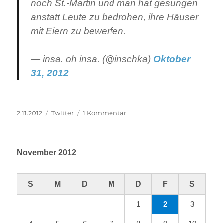
noch St.-Martin und man hat gesungen
anstatt Leute zu bedrohen, ihre Häuser
mit Eiern zu bewerfen.
— insa. oh insa. (@inschka)
Oktober
31, 2012
Veröffentlicht
Kategorien
zu
2.11.2012
Twitter
1 Kommentar
am
Halloween
trifft
Sankt
November 2012
Martin
S
M
D
M
D
F
S
1
2
3