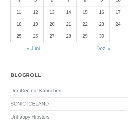
4
5
6
7
8
9
10
11
12
13
14
15
16
17
18
19
20
21
22
23
24
25
26
27
28
29
30
« Juni
Dez. »
BLOGROLL
Draußen nur Kännchen
SONIC ICELAND
Unhappy Hipsters